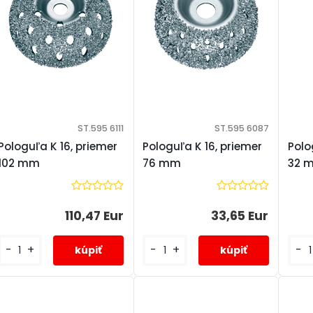
ST.595 6111
ST.595 6087
Pologuľa K 16, priemer
Pologuľa K 16, priemer
Polo
102 mm
76 mm
32 
110,47 Eur
33,65 Eur
-
+
-
+
-