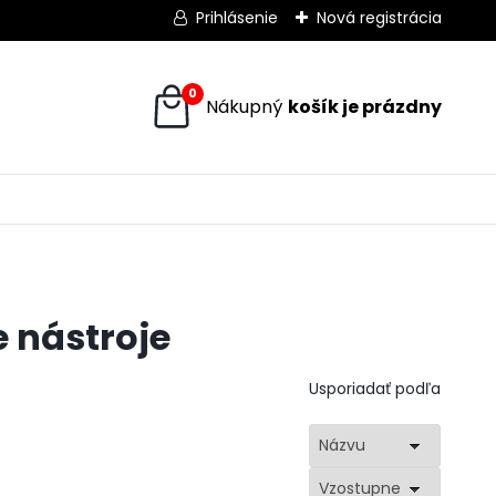
Prihlásenie
Nová registrácia
0
 nástroje
Usporiadať podľa
Názvu
Vzostupne