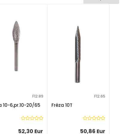
F12.89
F12.65
a 10-6,pr.10-20/65
Fréza 10T
52,30 Eur
50,86 Eur