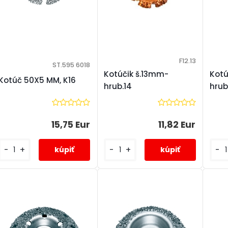
F12.13
ST.595 6018
Kotúčik š.13mm-
Kotú
Kotúč 50X5 MM, K16
hrub.14
hrub
15,75 Eur
11,82 Eur
-
+
-
+
-