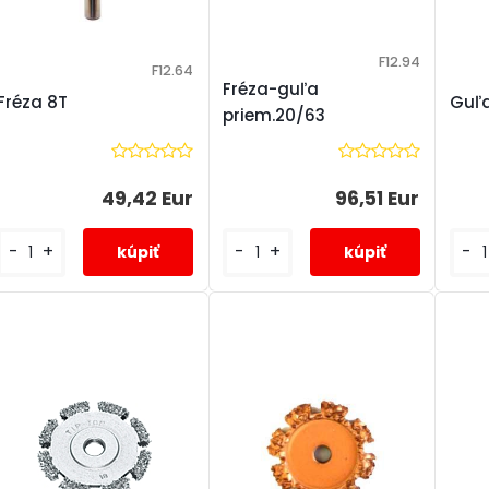
F12.94
F12.64
Fréza-guľa
Fréza 8T
Guľa
priem.20/63
49,42 Eur
96,51 Eur
-
+
-
-
+