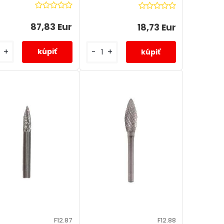
87,83 Eur
18,73 Eur
+
-
+
F12.87
F12.88