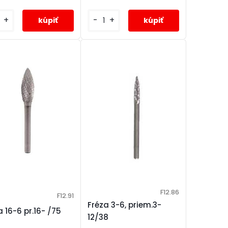
+
-
+
F12.86
F12.91
Fréza 3-6, priem.3-
a 16-6 pr.16- /75
12/38