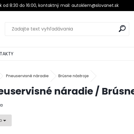
ok od 8:30 do 16:00, kontaktný mail: autoklem@slovanet.sk
TAKTY
Pneuservisné náradie
Brúsne nástroje
euservisné náradie / Brúsne
ca
o