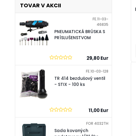
TOVAR V AKCII
FE.11-03-
46835
PNEUMATICKÁ BRÚSKA S
PRÍSLUŠENSTVOM
29,80 Eur
FE.10-03-128
TR 414 bezdušový ventil
- STIX - 100 ks
11,00 Eur
FOR 4032TH
Sada kovaných