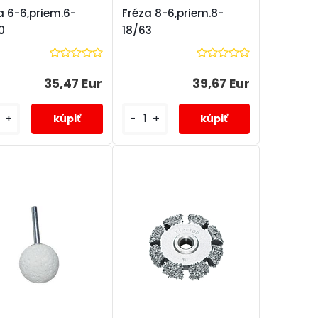
a 6-6,priem.6-
Fréza 8-6,priem.8-
0
18/63
35,47 Eur
39,67 Eur
+
-
+