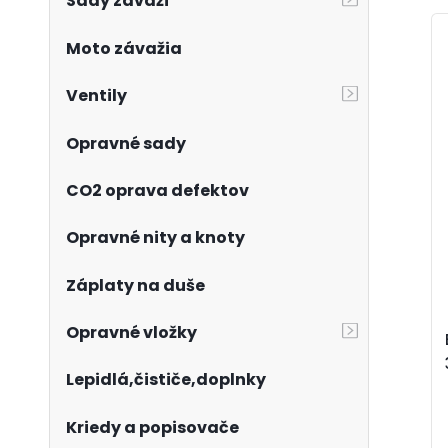
Sady závaží
Moto závažia
Ventily
Opravné sady
CO2 oprava defektov
Opravné nity a knoty
Záplaty na duše
Opravné vložky
Lepidlá,čističe,doplnky
Kriedy a popisovače