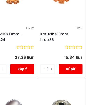
F12.12
F12.11
čik š.13mm-
Kotúčik š.13mm-
.24
hrub.36
27,36 Eur
15,34 Eur
+
-
+