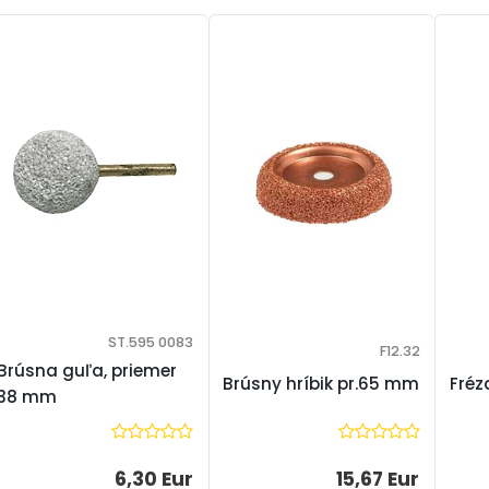
ST.595 0083
F12.32
Brúsna guľa, priemer
Brúsny hríbik pr.65 mm
Fréz
38 mm
15,67 Eur
6,30 Eur