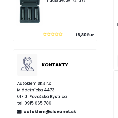
nadstavcov 1/2" 3ks
18,80 Eur
KONTAKTY
Autoklem SK,s.r.o.
Mládežnícka 4473
017 01 Považská Bystrica
tel:
0915 665 786
autoklem@slovanet.sk