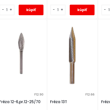
-
+
-
-
+
F12.90
F12.66
Fréza 12-6,pr.12-25/70
Fréza 13T
Fréz