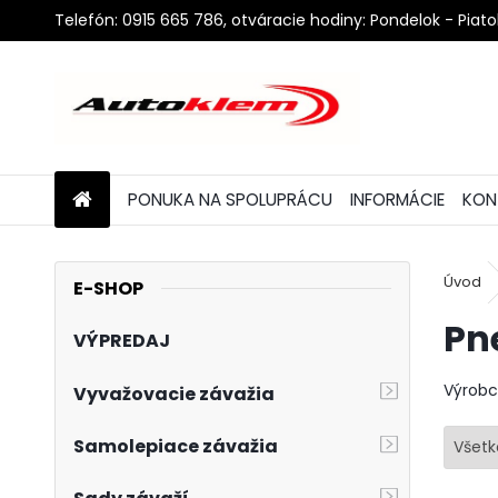
Telefón: 0915 665 786, otváracie hodiny: Pondelok - Piat
PONUKA NA SPOLUPRÁCU
INFORMÁCIE
KON
Úvod
E-SHOP
Pn
VÝPREDAJ
Výrob
Vyvažovacie závažia
Samolepiace závažia
Všetk