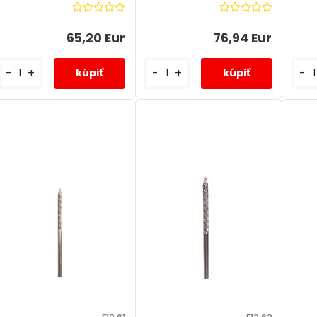
65,20 Eur
76,94 Eur
-
+
-
+
-