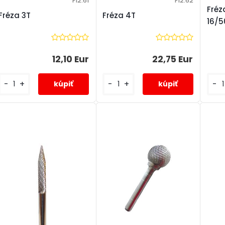
F12.61
F12.62
Fréz
Fréza 3T
Fréza 4T
16/5
12,10 Eur
22,75 Eur
-
+
-
+
-