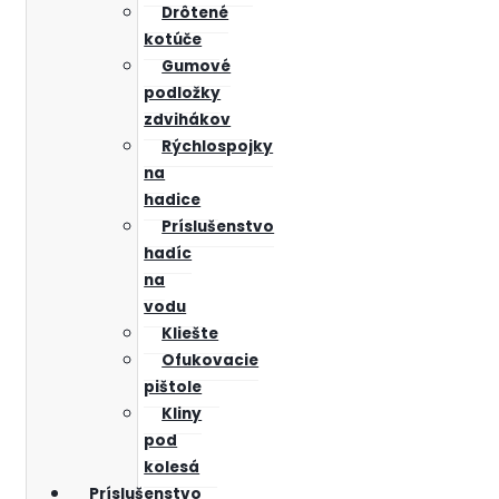
Drôtené
kotúče
Gumové
podložky
zdvihákov
Rýchlospojky
na
hadice
Príslušenstvo
hadíc
na
vodu
Kliešte
Ofukovacie
pištole
Kliny
pod
kolesá
Príslušenstvo