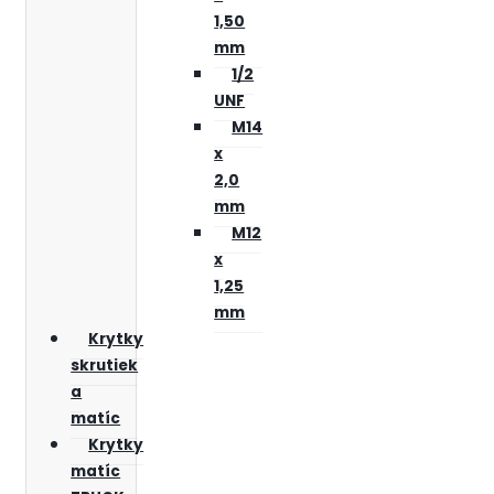
1,50
mm
1/2
UNF
M14
x
2,0
mm
M12
x
1,25
mm
Krytky
skrutiek
a
matíc
Krytky
matíc