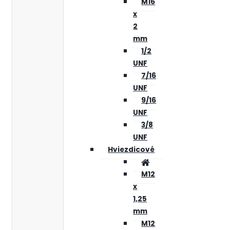
M16
x
2
mm
1/2
UNF
7/16
UNF
9/16
UNF
3/8
UNF
Hviezdicové
M12
x
1,25
mm
M12