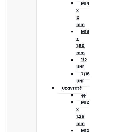
M14
x
2
mm
M16
x
1,50
mm
1/2
UNF
7/16
UNF
Uzavreté
M12
x
1,25
mm
M12