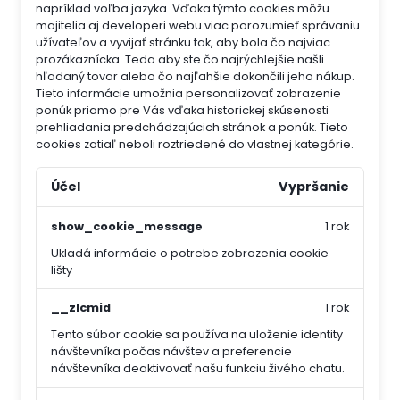
napríklad voľba jazyka.
Vďaka týmto cookies môžu
majitelia aj developeri webu viac porozumieť správaniu
užívateľov a vyvijať stránku tak, aby bola čo najviac
prozákaznícka. Teda aby ste čo najrýchlejšie našli
hľadaný tovar alebo čo najľahšie dokončili jeho nákup.
Tieto informácie umožnia personalizovať zobrazenie
ponúk priamo pre Vás vďaka historickej skúsenosti
prehliadania predchádzajúcich stránok a ponúk.
Tieto
cookies zatiaľ neboli roztriedené do vlastnej kategórie.
Účel
Vypršanie
show_cookie_message
1 rok
Ukladá informácie o potrebe zobrazenia cookie
lišty
__zlcmid
1 rok
Tento súbor cookie sa používa na uloženie identity
návštevníka počas návštev a preferencie
návštevníka deaktivovať našu funkciu živého chatu.