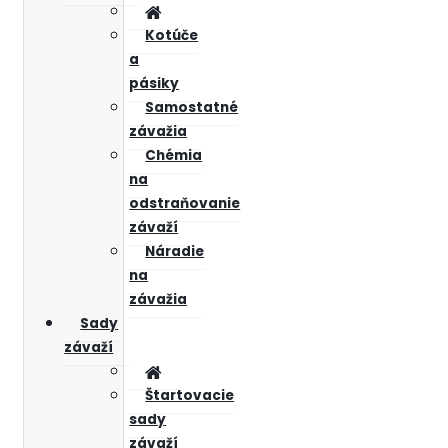
Kotúče
a
pásiky
Samostatné
závažia
Chémia
na
odstraňovanie
závaží
Náradie
na
závažia
Sady
závaží
Štartovacie
sady
závaží