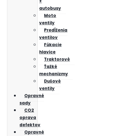
+
autobusy
Moto
ventily
Predĺženia
ventilov
Fúkacie
hlavice
Traktorové
Ťažké
mechanizmy
Dušové
ventily
Opravné
sady
CO2
oprava
defektov
Opravné