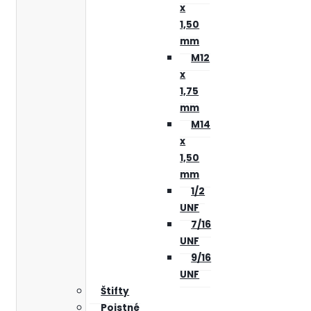
x
1,50
mm
M12
x
1,75
mm
M14
x
1,50
mm
1/2
UNF
7/16
UNF
9/16
UNF
Štifty
Poistné