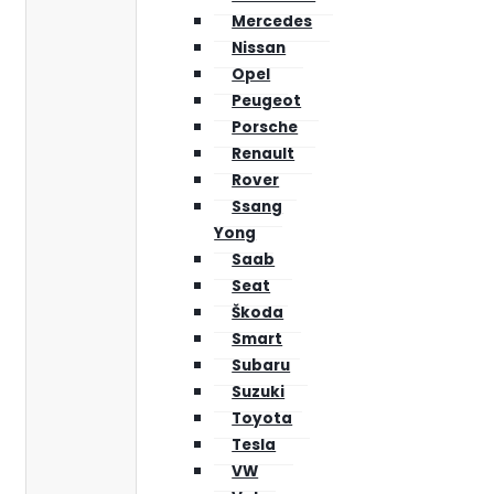
Mercedes
Nissan
Opel
Peugeot
Porsche
Renault
Rover
Ssang
Yong
Saab
Seat
Škoda
Smart
Subaru
Suzuki
Toyota
Tesla
VW