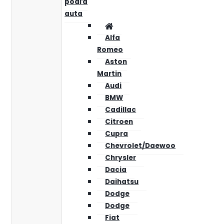
podľa
auta
Alfa
Romeo
Aston
Martin
Audi
BMW
Cadillac
Citroen
Cupra
Chevrolet/Daewoo
Chrysler
Dacia
Daihatsu
Dodge
Dodge
Fiat