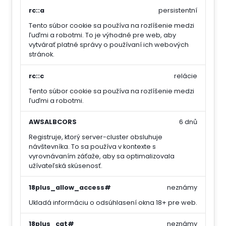
rc::a
persistentní
Tento súbor cookie sa používa na rozlíšenie medzi
ľuďmi a robotmi. To je výhodné pre web, aby
vytvárať platné správy o používaní ich webových
stránok.
rc::c
relácie
Tento súbor cookie sa používa na rozlíšenie medzi
ľuďmi a robotmi.
AWSALBCORS
6 dnů
Registruje, ktorý server-cluster obsluhuje
návštevníka. To sa používa v kontexte s
vyrovnávaním záťaže, aby sa optimalizovala
užívateľská skúsenosť.
18plus_allow_access#
neznámy
Ukladá informáciu o odsúhlasení okna 18+ pre web.
18plus_cat#
neznámy