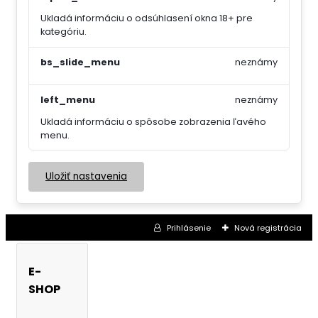
Ukladá informáciu o odsúhlasení okna 18+ pre
kategóriu.
bs_slide_menu
neznámy
left_menu
neznámy
Ukladá informáciu o spôsobe zobrazenia ľavého
menu.
Uložiť nastavenia
Prihlásenie
Nová registrácia
E-
SHOP