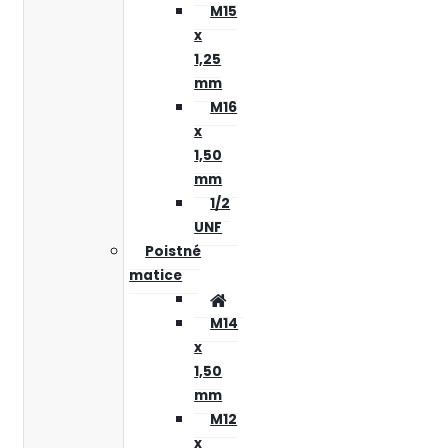
M15
x
1,25
mm
M16
x
1,50
mm
1/2
UNF
Poistné
matice
M14
x
1,50
mm
M12
x