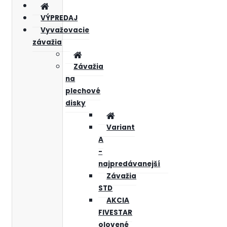
VÝPREDAJ
Vyvažovacie
závažia
Závažia
na
plechové
disky
Variant
A
-
najpredávanejší
Závažia
STD
AKCIA
FIVESTAR
olovené