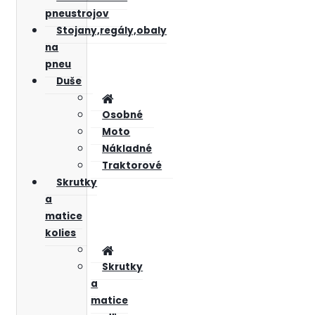
pneustrojov
Stojany,regály,obaly
na
pneu
Duše
Osobné
Moto
Nákladné
Traktorové
Skrutky
a
matice
kolies
Skrutky
a
matice