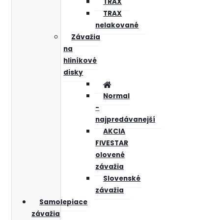
TRAX
TRAX
nelakované
Závažia
na
hliníkové
disky
Normal
-
najpredávanejší
AKCIA
FIVESTAR
olovené
závažia
Slovenské
závažia
Samolepiace
závažia