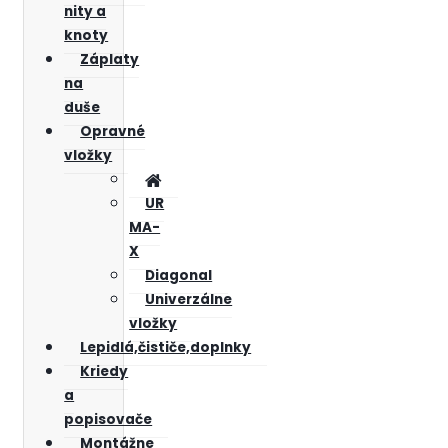
nity a
knoty
Záplaty
na
duše
Opravné
vložky
UR
MA-
X
Diagonal
Univerzálne
vložky
Lepidlá,čističe,doplnky
Kriedy
a
popisovače
Montážne