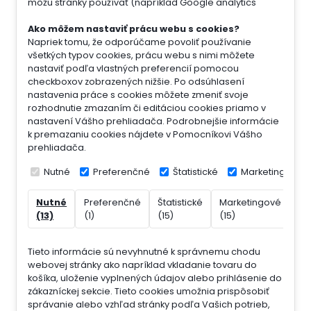
môžu stránky používať (napríklad Google analytics
Ako môžem nastaviť prácu webu s cookies?
Napriek tomu, že odporúčame povoliť používanie
všetkých typov cookies, prácu webu s nimi môžete
nastaviť podľa vlastných preferencií pomocou
checkboxov zobrazených nižšie. Po odsúhlasení
nastavenia práce s cookies môžete zmeniť svoje
rozhodnutie zmazaním či editáciou cookies priamo v
nastavení Vášho prehliadača. Podrobnejšie informácie
k premazaniu cookies nájdete v Pomocníkovi Vášho
prehliadača.
Nutné
Preferenčné
Štatistické
Marketingové
Nutné
Preferenčné
Štatistické
Marketingové
Ne
(13)
(1)
(15)
(15)
(7)
Tieto informácie sú nevyhnutné k správnemu chodu
webovej stránky ako napríklad vkladanie tovaru do
košíka, uloženie vyplnených údajov alebo prihlásenie do
zákazníckej sekcie.
Tieto cookies umožnia prispôsobiť
správanie alebo vzhľad stránky podľa Vašich potrieb,