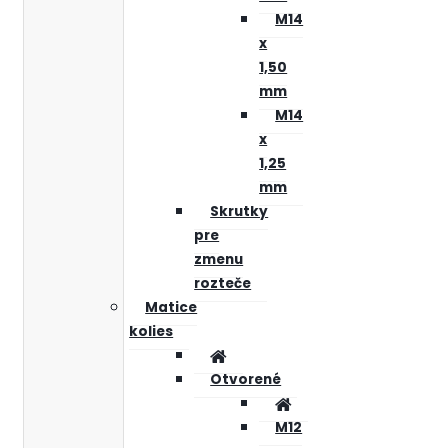
M14
x
1,50
mm
M14
x
1,25
mm
Skrutky
pre
zmenu
rozteče
Matice
kolies
Otvorené
M12