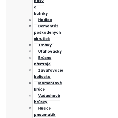
boxy
a
kufríky
Hadice
Demontáž
poškodených
skrutiek
Trháky
Uťahovačky
Brúsne
nástroje
Zavaľovacie
kolieska
Momentové
kľúče
Vzduchové
brúsky
Husiče
pneumatík