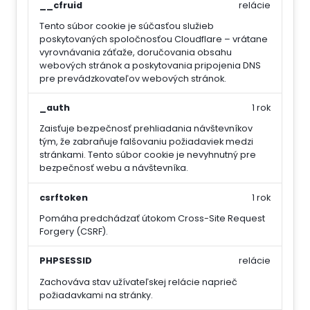
__cfruid
relácie
Tento súbor cookie je súčasťou služieb
poskytovaných spoločnosťou Cloudflare – vrátane
vyrovnávania záťaže, doručovania obsahu
webových stránok a poskytovania pripojenia DNS
pre prevádzkovateľov webových stránok.
_auth
1 rok
Zaisťuje bezpečnosť prehliadania návštevníkov
tým, že zabraňuje falšovaniu požiadaviek medzi
stránkami. Tento súbor cookie je nevyhnutný pre
bezpečnosť webu a návštevníka.
csrftoken
1 rok
Pomáha predchádzať útokom Cross-Site Request
Forgery (CSRF).
PHPSESSID
relácie
Zachováva stav užívateľskej relácie naprieč
požiadavkami na stránky.