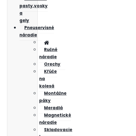
pasty,vosky
a
gely
Pneuservisné
náradie
Ručné
náradie
Orechy
Kľúče
na
kolesá
Montážne
páky
Meradlá
Magnetické
náradie
Skladovacie