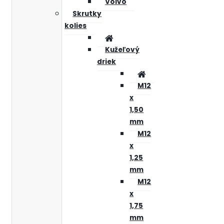
Volvo
Skrutky
kolies
Kužeľový
driek
M12
x
1,50
mm
M12
x
1,25
mm
M12
x
1,75
mm