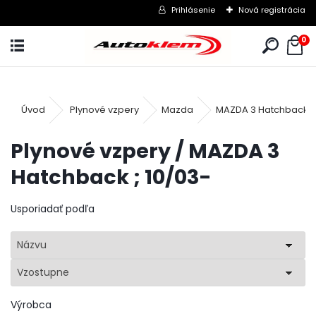
Prihlásenie
Nová registrácia
0
Úvod
Plynové vzpery
Mazda
MAZDA 3 Hatchback ; 
Plynové vzpery / MAZDA 3
Hatchback ; 10/03-
Usporiadať podľa
Názvu
Vzostupne
Výrobca