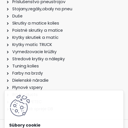
Príslušenstvo pneustrojov
Stojany,regály,obaly na pneu
Duše
Skrutky a matice kolies
Poistné skrutky a matice
Krytky skrutiek a matíc
Krytky matíc TRUCK
Vymedzovacie krúžky
Stredové krytky a nálepky
Tuning kolies
Farby na brzdy
Dielenské náradie
Plynové vzpery
BG Products
Chémia PETEC
Chemické spreje DB