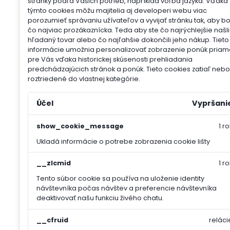
stránky podľa Vašich potrieb, napríklad voľba jazyka.
Vďaka
týmto cookies môžu majitelia aj developeri webu viac
porozumieť správaniu užívateľov a vyvijať stránku tak, aby b
čo najviac prozákaznícka. Teda aby ste čo najrýchlejšie našli
hľadaný tovar alebo čo najľahšie dokončili jeho nákup.
Tieto
informácie umožnia personalizovať zobrazenie ponúk priam
pre Vás vďaka historickej skúsenosti prehliadania
predchádzajúcich stránok a ponúk.
Tieto cookies zatiaľ nebol
roztriedené do vlastnej kategórie.
Účel
Vypršani
show_cookie_message
1 ro
Ukladá informácie o potrebe zobrazenia cookie lišty
__zlcmid
1 ro
Tento súbor cookie sa používa na uloženie identity
návštevníka počas návštev a preferencie návštevníka
deaktivovať našu funkciu živého chatu.
__cfruid
reláci