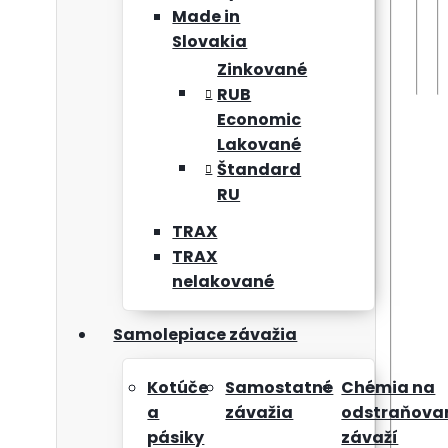
Made in
Slovakia
Zinkované
RUB
Economic
Lakované
Štandard
RU
TRAX
TRAX
nelakované
Samolepiace závažia
Kotúče
Samostatné
Chémia na
a
závažia
odstraňova
pásiky
závaží