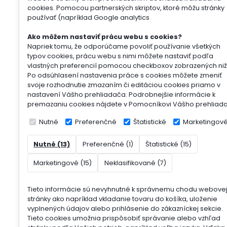
cookies. Pomocou partnerských skriptov, ktoré môžu stránky
používať (napríklad Google analytics
Ako môžem nastaviť prácu webu s cookies?
Napriek tomu, že odporúčame povoliť používanie všetkých
typov cookies, prácu webu s nimi môžete nastaviť podľa
vlastných preferencií pomocou checkboxov zobrazených niž
Po odsúhlasení nastavenia práce s cookies môžete zmeniť
svoje rozhodnutie zmazaním či editáciou cookies priamo v
nastavení Vášho prehliadača. Podrobnejšie informácie k
premazaniu cookies nájdete v Pomocníkovi Vášho prehliad
Nutné
Preferenčné
Štatistické
Marketingov
Nutné (13)
Preferenčné (1)
Štatistické (15)
Marketingové (15)
Neklasifikované (7)
Tieto informácie sú nevyhnutné k správnemu chodu webove
stránky ako napríklad vkladanie tovaru do košíka, uloženie
vyplnených údajov alebo prihlásenie do zákazníckej sekcie.
Tieto cookies umožnia prispôsobiť správanie alebo vzhľad