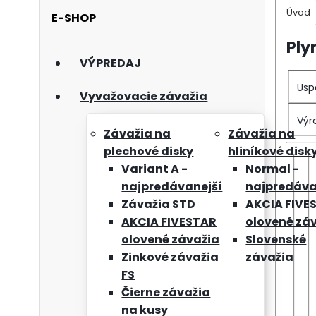
Úvod
E-SHOP
Ply
VÝPREDAJ
Usp
Vyvažovacie závažia
Výr
Závažia na
Závažia na
plechové disky
hliníkové disk
Variant A -
Normal -
najpredávanejší
najpredáva
Závažia STD
AKCIA FIVE
AKCIA FIVESTAR
olovené zá
olovené závažia
Slovenské
Zinkové závažia
závažia
FS
Čierne závažia
na kusy