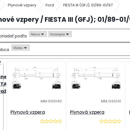
Plynové vzpery
Ford
FIESTA III (GFJ); 01/89-01/97
nové vzpery / FIESTA III (GFJ); 01/89-01
Názvu
Vzostupne
oriadať podľa
Všetko
obca
y
nejší
STAR
važia
MM.GS0140
MM.GS0141
Plynová vzpera
Plynová vzpera