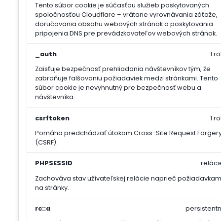
Tento súbor cookie je súčasťou služieb poskytovaných
spoločnosťou Cloudflare – vrátane vyrovnávania záťaže,
doručovania obsahu webových stránok a poskytovania
pripojenia DNS pre prevádzkovateľov webových stránok.
_auth
1 ro
Zaisťuje bezpečnosť prehliadania návštevníkov tým, že
zabraňuje falšovaniu požiadaviek medzi stránkami. Tento
súbor cookie je nevyhnutný pre bezpečnosť webu a
návštevníka.
csrftoken
1 ro
Pomáha predchádzať útokom Cross-Site Request Forger
(CSRF).
PHPSESSID
reláci
Zachováva stav užívateľskej relácie naprieč požiadavkam
na stránky.
rc::a
persistentn