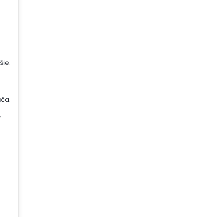
šie.
ača.
é
j