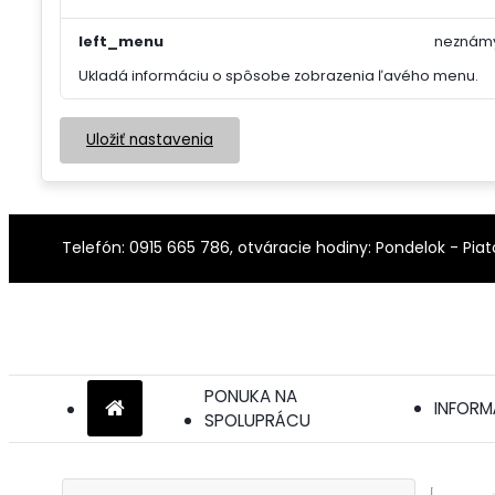
left_menu
neznám
Ukladá informáciu o spôsobe zobrazenia ľavého menu.
Uložiť nastavenia
Telefón: 0915 665 786, otváracie hodiny: Pondelok - Pia
PONUKA NA
INFORM
SPOLUPRÁCU