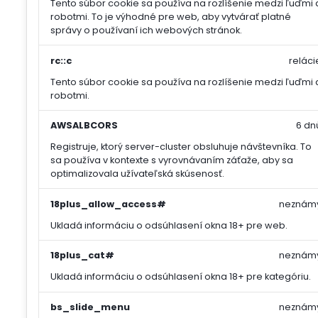
Tento súbor cookie sa používa na rozlíšenie medzi ľuďmi 
robotmi. To je výhodné pre web, aby vytvárať platné
správy o používaní ich webových stránok.
rc::c
reláci
Tento súbor cookie sa používa na rozlíšenie medzi ľuďmi 
robotmi.
AWSALBCORS
6 dn
Registruje, ktorý server-cluster obsluhuje návštevníka. To
sa používa v kontexte s vyrovnávaním záťaže, aby sa
optimalizovala užívateľská skúsenosť.
18plus_allow_access#
neznám
Ukladá informáciu o odsúhlasení okna 18+ pre web.
18plus_cat#
neznám
Ukladá informáciu o odsúhlasení okna 18+ pre kategóriu.
bs_slide_menu
neznám