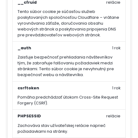
__cfruid
relácie
Tento súbor cookie je súčasťou služieb
poskytovaných spoločnosťou Cloudflare – vrátane
vyrovnávania záťaže, doručovania obsahu
webových stránok a poskytovania pripojenia DNS
pre prevádzkovateľov webových stránok.
_auth
1 rok
Zaisťuje bezpečnosť prehliadania návštevníkov
tým, že zabraňuje falšovaniu požiadaviek medzi
stránkami. Tento súbor cookie je nevyhnutný pre
bezpečnosť webu a návštevníka.
csrftoken
1 rok
Pomáha predchádzať útokom Cross-Site Request
Forgery (CSRF).
PHPSESSID
relácie
Zachováva stav užívateľskej relácie naprieč
požiadavkami na stránky.