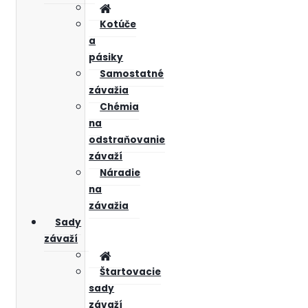
Kotúče
a
pásiky
Samostatné
závažia
Chémia
na
odstraňovanie
závaží
Náradie
na
závažia
Sady
závaží
Štartovacie
sady
závaží