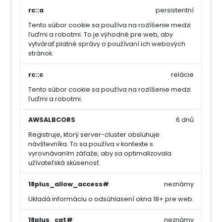
rc::a
persistentní
Tento súbor cookie sa používa na rozlíšenie medzi
ľuďmi a robotmi. To je výhodné pre web, aby
vytvárať platné správy o používaní ich webových
stránok.
rc::c
relácie
Tento súbor cookie sa používa na rozlíšenie medzi
ľuďmi a robotmi.
AWSALBCORS
6 dnů
Registruje, ktorý server-cluster obsluhuje
návštevníka. To sa používa v kontexte s
vyrovnávaním záťaže, aby sa optimalizovala
užívateľská skúsenosť.
18plus_allow_access#
neznámy
Ukladá informáciu o odsúhlasení okna 18+ pre web.
18plus_cat#
neznámy