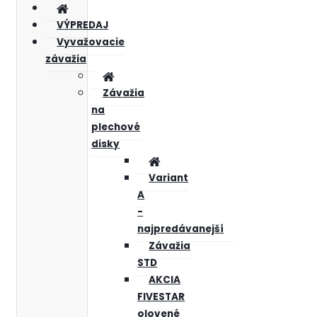
VÝPREDAJ
Vyvažovacie
závažia
Závažia
na
plechové
disky
Variant
A
-
najpredávanejší
Závažia
STD
AKCIA
FIVESTAR
olovené