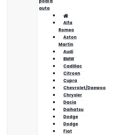
podľa
auta
Alfa
Romeo
Aston
Martin
Audi
BMW
Cadillac
Citroen
Cupra
Chevrolet/Daewoo
Chrysler
Dacia
Daihatsu
Dodge
Dodge
Fiat