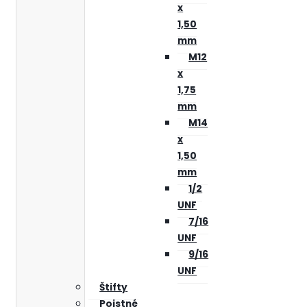
x
1,50
mm
M12
x
1,75
mm
M14
x
1,50
mm
1/2
UNF
7/16
UNF
9/16
UNF
Štifty
Poistné