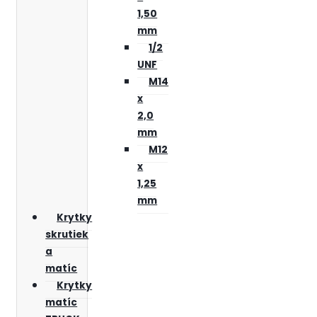
1,50
mm
1/2
UNF
M14
x
2,0
mm
M12
x
1,25
mm
Krytky
skrutiek
a
matíc
Krytky
matíc