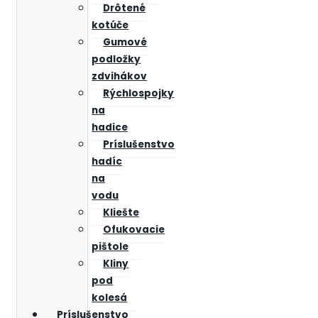
Drôtené
kotúče
Gumové
podložky
zdvihákov
Rýchlospojky
na
hadice
Príslušenstvo
hadíc
na
vodu
Kliešte
Ofukovacie
pištole
Kliny
pod
kolesá
Príslušenstvo