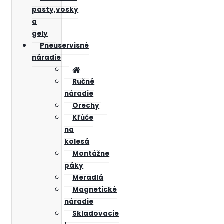
pasty,vosky
a
gely
Pneuservisné
náradie
Ručné
náradie
Orechy
Kľúče
na
kolesá
Montážne
páky
Meradlá
Magnetické
náradie
Skladovacie