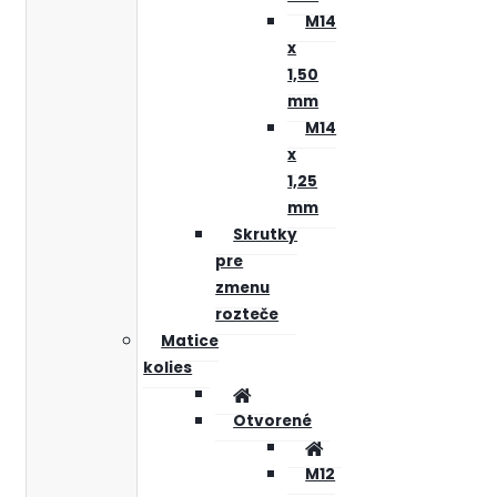
M14
x
1,50
mm
M14
x
1,25
mm
Skrutky
pre
zmenu
rozteče
Matice
kolies
Otvorené
M12