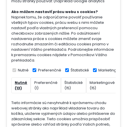
môžu stránky používať (napríklad Google analytics
Ako môžem nastaviť prácu webu s cookies?
Napriek tomu, že odporúčame povoliť používanie
všetkých typov cookies, prácu webu s nimi môžete
nastaviť podľa vlastných preferencií pomocou
checkboxov zobrazených nižšie. Po odsúhlasení
nastavenia práce s cookies môžete zmeniť svoje
rozhodnutie zmazaním či editáciou cookies priamo v
nastavení Vášho prehliadača. Podrobnejšie informácie
k premazaniu cookies nájdete v Pomocníkovi Vášho
prehliadača.
Nutné
Preferenčné
Štatistické
Marketingové
Nutné
Preferenčné
Štatistické
Marketingové
Ne
(13)
(1)
(15)
(15)
(7)
Tieto informácie sú nevyhnutné k správnemu chodu
webovej stránky ako napríklad vkladanie tovaru do
košíka, uloženie vyplnených údajov alebo prihlásenie do
zákazníckej sekcie.
Tieto cookies umožnia prispôsobiť
správanie alebo vzhľad stránky podľa Vašich potrieb,