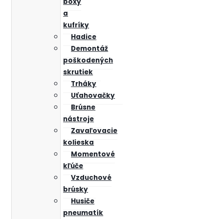
boxy
a
kufríky
Hadice
Demontáž
poškodených
skrutiek
Trháky
Uťahovačky
Brúsne
nástroje
Zavaľovacie
kolieska
Momentové
kľúče
Vzduchové
brúsky
Husiče
pneumatík