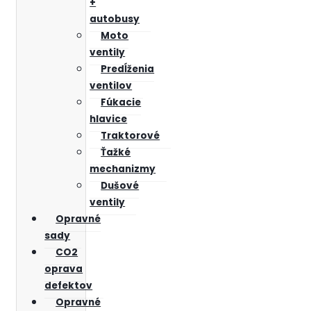
+
autobusy
Moto
ventily
Predĺženia
ventilov
Fúkacie
hlavice
Traktorové
Ťažké
mechanizmy
Dušové
ventily
Opravné
sady
CO2
oprava
defektov
Opravné