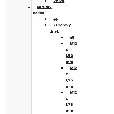
Volvo
Skrutky
kolies
Kužeľový
driek
M12
x
1,50
mm
M12
x
1,25
mm
M12
x
1,75
mm