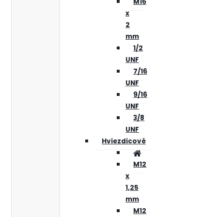
M16
x
2
mm
1/2
UNF
7/16
UNF
9/16
UNF
3/8
UNF
Hviezdicové
M12
x
1,25
mm
M12