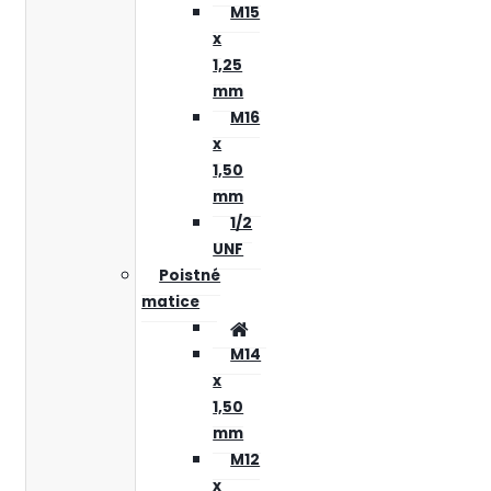
M15
x
1,25
mm
M16
x
1,50
mm
1/2
UNF
Poistné
matice
M14
x
1,50
mm
M12
x