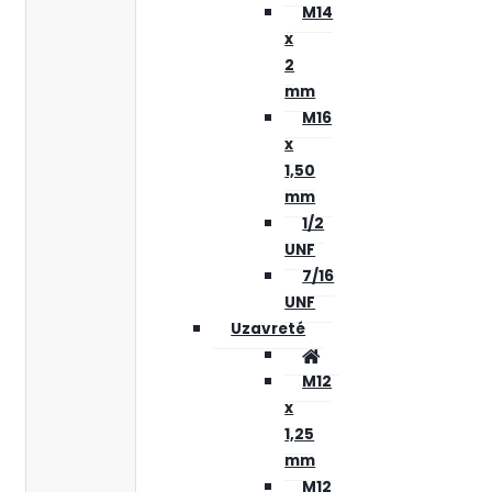
M14
x
2
mm
M16
x
1,50
mm
1/2
UNF
7/16
UNF
Uzavreté
M12
x
1,25
mm
M12