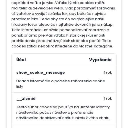
napríklad voľba jazyka.
Vďaka týmto cookies môžu
majitelia aj developeri webu viac porozumieť správaniu
užívateľov a vyvijať stránku tak, aby bola čo najviac
prozákaznícka. Teda aby ste čo najrýchlejšie našli
hľadaný tovar alebo čo najľahšie dokončili jeho nákup.
Tieto informácie umožnia personalizovať zobrazenie
ponúk priamo pre Vás vďaka historickej skúsenosti
prehliadania predchádzajúcich stránok a ponúk.
Tieto
cookies zatiaľ neboli roztriedené do vlastnej kategórie.
Účel
Vypršanie
show_cookie_message
1 rok
Ukladá informácie o potrebe zobrazenia cookie
lišty
__zlcmid
1 rok
Tento súbor cookie sa používa na uloženie identity
návštevníka počas návštev a preferencie
návštevníka deaktivovať našu funkciu živého chatu.