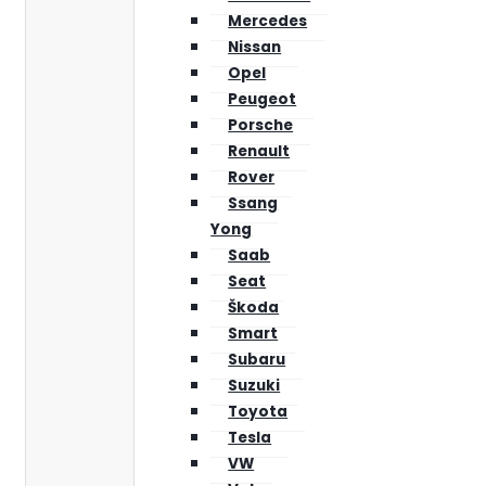
Mercedes
Nissan
Opel
Peugeot
Porsche
Renault
Rover
Ssang
Yong
Saab
Seat
Škoda
Smart
Subaru
Suzuki
Toyota
Tesla
VW