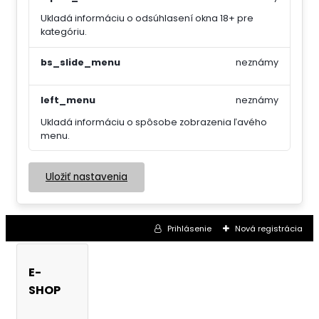
Ukladá informáciu o odsúhlasení okna 18+ pre
kategóriu.
bs_slide_menu
neznámy
left_menu
neznámy
Ukladá informáciu o spôsobe zobrazenia ľavého
menu.
Uložiť nastavenia
Prihlásenie
Nová registrácia
E-
SHOP