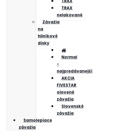
TRAX
TRAX
nelakované
Závažia
na
hliníkové
disky
Normal
-
najpredávanejší
AKCIA
FIVESTAR
olovené
závažia
Slovenské
závažia
Samolepiace
závažia