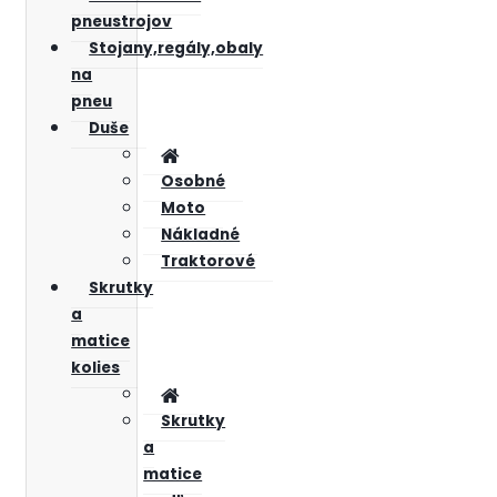
pneustrojov
Stojany,regály,obaly
na
pneu
Duše
Osobné
Moto
Nákladné
Traktorové
Skrutky
a
matice
kolies
Skrutky
a
matice