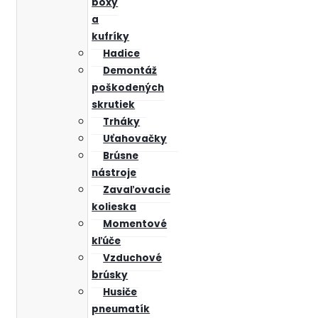
boxy
a
kufríky
Hadice
Demontáž
poškodených
skrutiek
Trháky
Uťahovačky
Brúsne
nástroje
Zavaľovacie
kolieska
Momentové
kľúče
Vzduchové
brúsky
Husiče
pneumatík