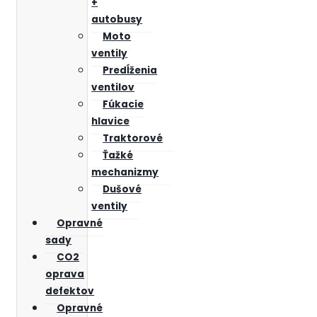
+
autobusy
Moto
ventily
Predĺženia
ventilov
Fúkacie
hlavice
Traktorové
Ťažké
mechanizmy
Dušové
ventily
Opravné
sady
CO2
oprava
defektov
Opravné