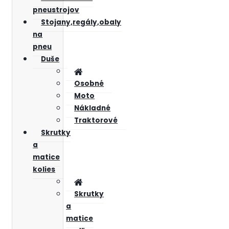
pneustrojov
Stojany,regály,obaly
na
pneu
Duše
Osobné
Moto
Nákladné
Traktorové
Skrutky
a
matice
kolies
Skrutky
a
matice