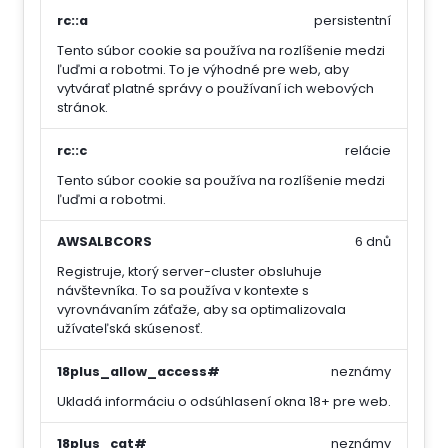
rc::a
persistentní
Tento súbor cookie sa používa na rozlíšenie medzi
ľuďmi a robotmi. To je výhodné pre web, aby
vytvárať platné správy o používaní ich webových
stránok.
rc::c
relácie
Tento súbor cookie sa používa na rozlíšenie medzi
ľuďmi a robotmi.
AWSALBCORS
6 dnů
Registruje, ktorý server-cluster obsluhuje
návštevníka. To sa používa v kontexte s
vyrovnávaním záťaže, aby sa optimalizovala
užívateľská skúsenosť.
18plus_allow_access#
neznámy
Ukladá informáciu o odsúhlasení okna 18+ pre web.
18plus_cat#
neznámy