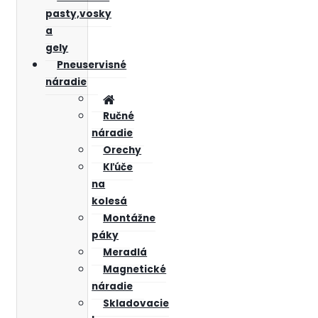
pasty,vosky
a
gely
Pneuservisné
náradie
Ručné
náradie
Orechy
Kľúče
na
kolesá
Montážne
páky
Meradlá
Magnetické
náradie
Skladovacie