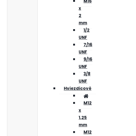
M16
x
2
mm
1/2
UNF
7/16
UNF
9/16
UNF
3/8
UNF
Hviezdicové
M12
x
1,25
mm
M12