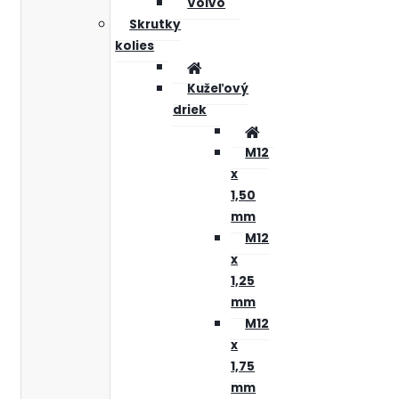
Volvo
Skrutky
kolies
Kužeľový
driek
M12
x
1,50
mm
M12
x
1,25
mm
M12
x
1,75
mm