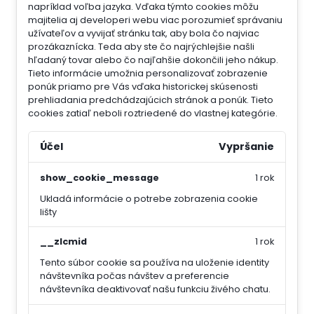
napríklad voľba jazyka.
Vďaka týmto cookies môžu
majitelia aj developeri webu viac porozumieť správaniu
užívateľov a vyvijať stránku tak, aby bola čo najviac
prozákaznícka. Teda aby ste čo najrýchlejšie našli
hľadaný tovar alebo čo najľahšie dokončili jeho nákup.
Tieto informácie umožnia personalizovať zobrazenie
ponúk priamo pre Vás vďaka historickej skúsenosti
prehliadania predchádzajúcich stránok a ponúk.
Tieto
cookies zatiaľ neboli roztriedené do vlastnej kategórie.
Účel
Vypršanie
show_cookie_message
1 rok
Ukladá informácie o potrebe zobrazenia cookie
lišty
__zlcmid
1 rok
Tento súbor cookie sa používa na uloženie identity
návštevníka počas návštev a preferencie
návštevníka deaktivovať našu funkciu živého chatu.