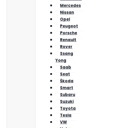
Mercedes
Nissan
Opel
Peugeot
Porsche
Renault
Rover
Ssang
Yong
Saab
Seat
Škoda
Smart
Subaru
Suzuki
Toyota
Tesla
VW