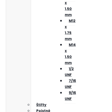
x
1,50
mm
M12
x
1,75
mm
M14
x
1,50
mm
1/2
UNF
7/16
UNF
9/16
UNF
Štifty
Poistné