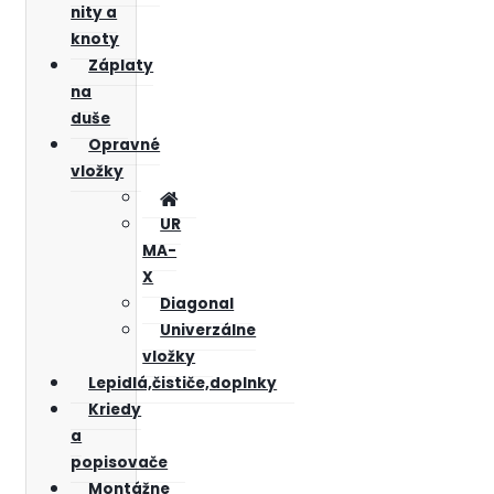
nity a
knoty
Záplaty
na
duše
Opravné
vložky
UR
MA-
X
Diagonal
Univerzálne
vložky
Lepidlá,čističe,doplnky
Kriedy
a
popisovače
Montážne