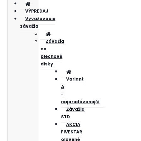
VÝPREDAJ
Vyvažovacie
závažia
Závažia
na
plechové
disky
Variant
A
-
najpredávanejší
Závažia
STD
AKCIA
FIVESTAR
olovené