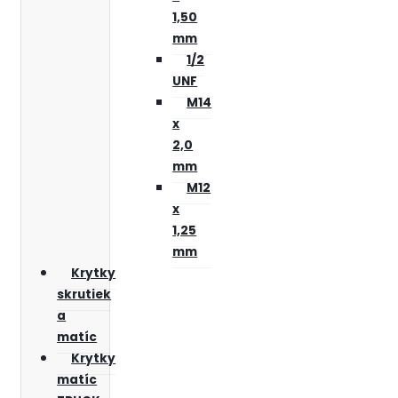
1,50
mm
1/2
UNF
M14
x
2,0
mm
M12
x
1,25
mm
Krytky
skrutiek
a
matíc
Krytky
matíc