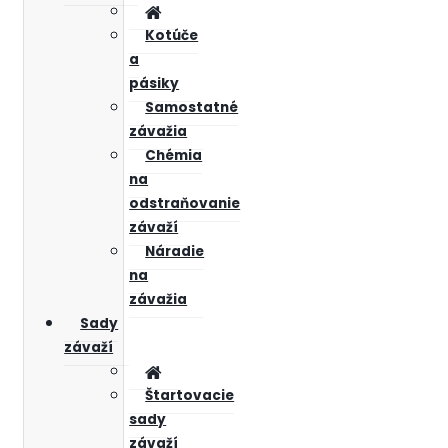
Kotúče
a
pásiky
Samostatné
závažia
Chémia
na
odstraňovanie
závaží
Náradie
na
závažia
Sady
závaží
Štartovacie
sady
závaží