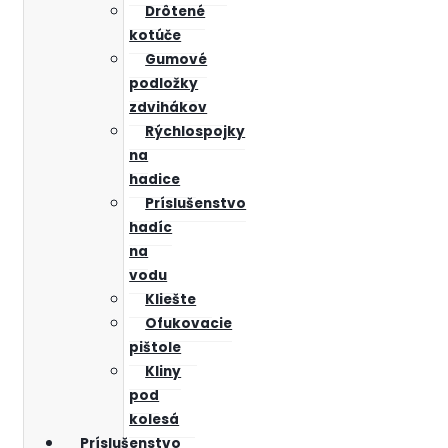
Drôtené
kotúče
Gumové
podložky
zdvihákov
Rýchlospojky
na
hadice
Príslušenstvo
hadíc
na
vodu
Kliešte
Ofukovacie
pištole
Kliny
pod
kolesá
Príslušenstvo