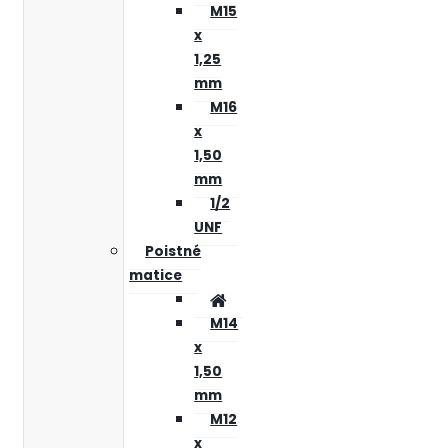
M15
x
1,25
mm
M16
x
1,50
mm
1/2
UNF
Poistné
matice
M14
x
1,50
mm
M12
x