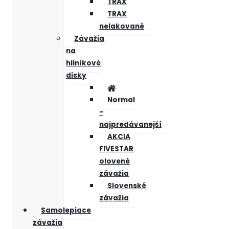
TRAX
TRAX
nelakované
Závažia
na
hliníkové
disky
Normal
-
najpredávanejší
AKCIA
FIVESTAR
olovené
závažia
Slovenské
závažia
Samolepiace
závažia