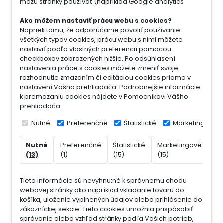
môžu stránky používať (napríklad Google analytics
Ako môžem nastaviť prácu webu s cookies?
Napriek tomu, že odporúčame povoliť používanie
všetkých typov cookies, prácu webu s nimi môžete
nastaviť podľa vlastných preferencií pomocou
checkboxov zobrazených nižšie. Po odsúhlasení
nastavenia práce s cookies môžete zmeniť svoje
rozhodnutie zmazaním či editáciou cookies priamo v
nastavení Vášho prehliadača. Podrobnejšie informácie
k premazaniu cookies nájdete v Pomocníkovi Vášho
prehliadača.
Nutné
Preferenčné
Štatistické
Marketingové
Nutné
Preferenčné
Štatistické
Marketingové
Ne
(13)
(1)
(15)
(15)
(7)
Tieto informácie sú nevyhnutné k správnemu chodu
webovej stránky ako napríklad vkladanie tovaru do
košíka, uloženie vyplnených údajov alebo prihlásenie do
zákazníckej sekcie.
Tieto cookies umožnia prispôsobiť
správanie alebo vzhľad stránky podľa Vašich potrieb,