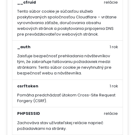
__cfruid
relácie
Tento súbor cookie je súčasťou služieb
poskytovaných spoločnosťou Cloudflare – vrátane
vyrovnávania záťaže, doručovania obsahu
webových stránok a poskytovania pripojenia DNS
pre prevádzkovateľov webových stránok.
_auth
1 rok
Zaisťuje bezpečnosť prehliadania návštevníkov
tým, že zabraňuje falšovaniu požiadaviek medzi
stránkami. Tento súbor cookie je nevyhnutný pre
bezpečnosť webu a návštevníka.
csrftoken
1 rok
Pomáha predchádzať útokom Cross-Site Request
Forgery (CSRF).
PHPSESSID
relácie
Zachováva stav užívateľskej relácie naprieč
požiadavkami na stránky.