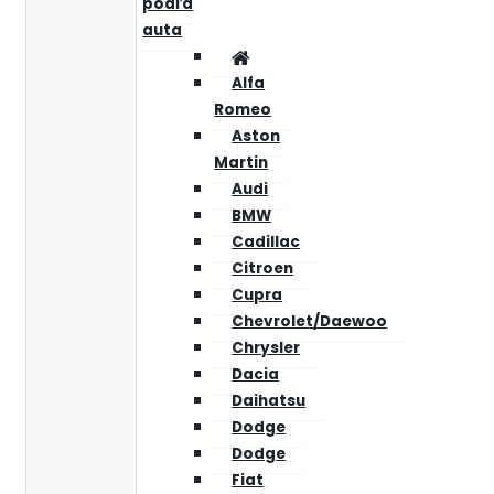
podľa
auta
Alfa
Romeo
Aston
Martin
Audi
BMW
Cadillac
Citroen
Cupra
Chevrolet/Daewoo
Chrysler
Dacia
Daihatsu
Dodge
Dodge
Fiat