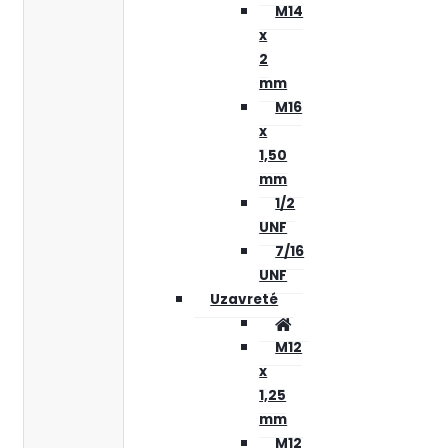
M14
x
2
mm
M16
x
1,50
mm
1/2
UNF
7/16
UNF
Uzavreté
M12
x
1,25
mm
M12