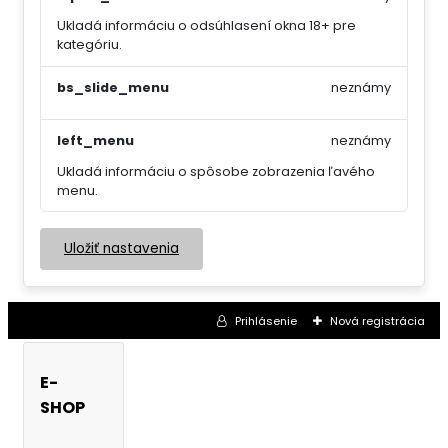
Ukladá informáciu o odsúhlasení okna 18+ pre
kategóriu.
bs_slide_menu
neznámy
left_menu
neznámy
Ukladá informáciu o spôsobe zobrazenia ľavého
menu.
Uložiť nastavenia
Prihlásenie
Nová registrácia
E-
SHOP