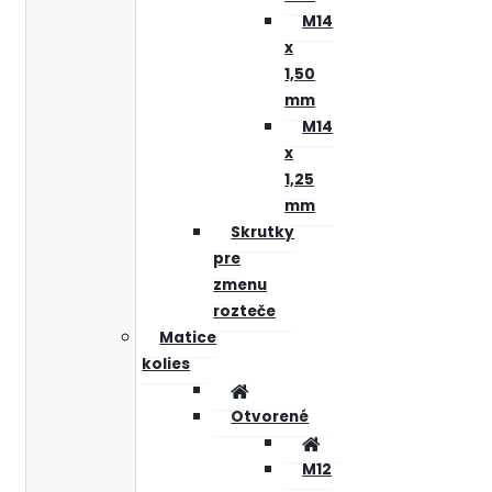
M14
x
1,50
mm
M14
x
1,25
mm
Skrutky
pre
zmenu
rozteče
Matice
kolies
Otvorené
M12